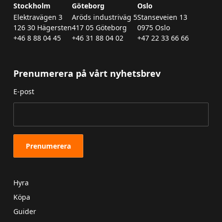
Stockholm
Göteborg
Oslo
Elektravägen 3
Aröds industriväg 5
Stanseveien 13
126 30 Hägersten
417 05 Göteborg
0975 Oslo
+46 8 88 04 45
+46 31 88 04 02
+47 22 33 66 66
Prenumerera på vårt nyhetsbrev
E-post
Hyra
Köpa
Guider