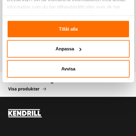
information som du har tillhandahållit eller som de har
samlat in när du har använt deras tjänster.
Hilti TE 70-ATC/AVR
Tillåt alla
Vikt
10 kg
Anpassa
Infästning
SDS Max (TE-Y)
Avvisa
Handhållna bergborrmaskiner
Handhållna bergborrmaskiner
Visa produkter