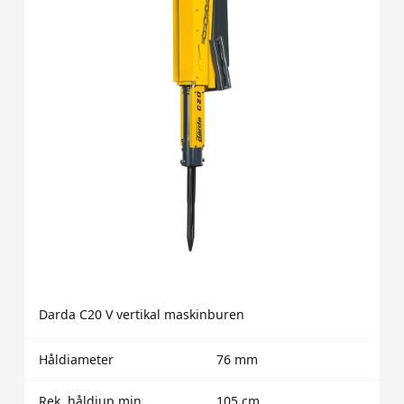
Darda C20 V vertikal maskinburen
Håldiameter
76 mm
Rek. håldjup min
105 cm