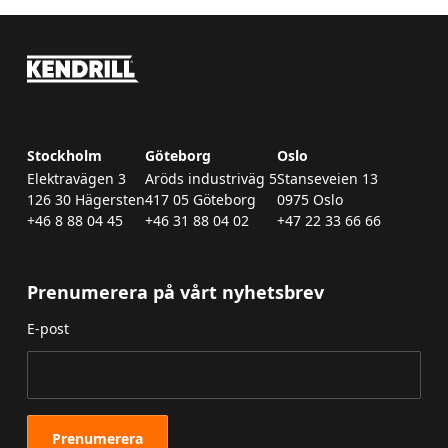
Stockholm
Göteborg
Oslo
Elektravägen 3
Aröds industriväg 5
Stanseveien 13
126 30 Hägersten
417 05 Göteborg
0975 Oslo
+46 8 88 04 45
+46 31 88 04 02
+47 22 33 66 66
Prenumerera på vårt nyhetsbrev
E-post