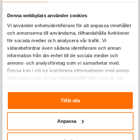
Denna webbplats använder cookies
Vi använder enhetsidentifierare för att anpassa innehållet
och annonserna till användarna, tillhandahålla funktioner
för sociala medier och analysera vår trafik. Vi
vidarebefordrar även sådana identifierare och annan
Bobcat S450 kompaktlastare
information från din enhet till de sociala medier och
annons- och analysföretag som vi samarbetar med.
Bredd
1490 cm
Dessa kan i sin tur kombinera informationen med annan
information som du har tillhandahållit eller som de har
Tomvikt
2365 kg
samlat in när du har använt deras tjänster.
Nominell lastkapacitet
608 kg
Tillåt alla
Anpassa
Här kan du läsa mer om våra
hyresvillkor.