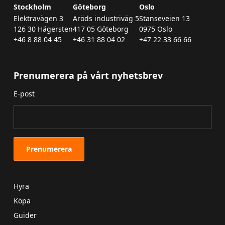
Stockholm
Göteborg
Oslo
Elektravägen 3
Aröds industriväg 5
Stanseveien 13
126 30 Hägersten
417 05 Göteborg
0975 Oslo
+46 8 88 04 45
+46 31 88 04 02
+47 22 33 66 66
Prenumerera på vårt nyhetsbrev
E-post
Hyra
Köpa
Guider