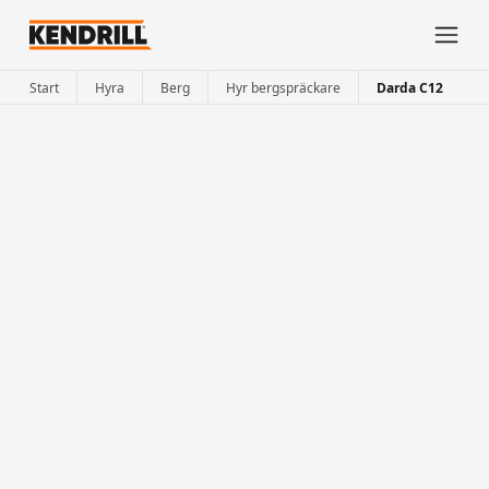
Start
Hyra
Berg
Hyr bergspräckare
Darda C12