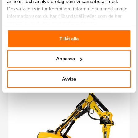
annons- och analysföretag som vi samarbetar med.
Dessa kan i sin tur kombinera informationen med annan
information som du har tillhandahållit eller som de har
samlat in när du har använt deras tjänster.
Brokk 200
Tillåt alla
Totalvikt
Ca 2,4 ton
Anpassa
Bredd
78 cm
Avvisa
ECO