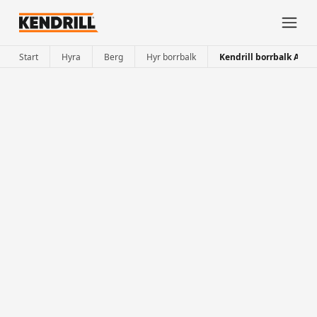
Start
Hyra
Berg
Hyr borrbalk
Kendrill borrbalk Alu