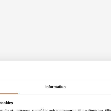
Information
cookies
e för att anpassa innehållet och annonserna till användarna, tillh