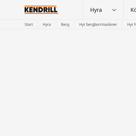
Hyra
K
Start
Hyra
Berg
Hyr bergborrmaskiner
Hyr 