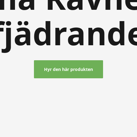
fjädrand
Hyr den här produkten