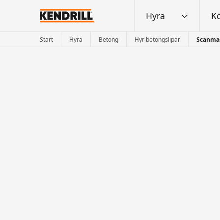
Hyra
K
Start
Hyra
Betong
Hyr betongslipar
Scanmas