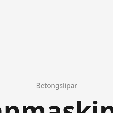
Betongslipar
anmaskin