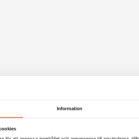
Information
cookies
e för att anpassa innehållet och annonserna till användarna, tillh