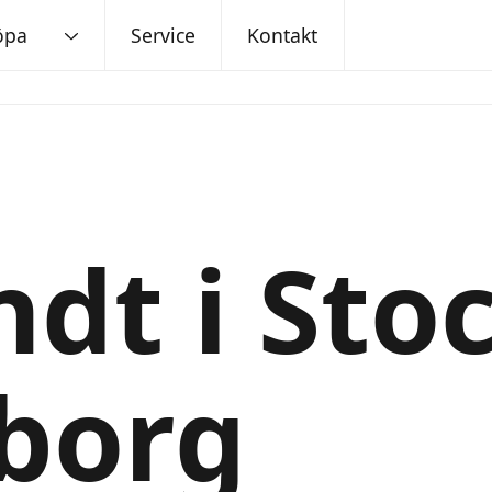
öpa
Service
Kontakt
ndt i St
borg