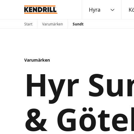
Hyra
K
Start
Varumärken
Sundt
Varumärken
Hyr Su
& Göte