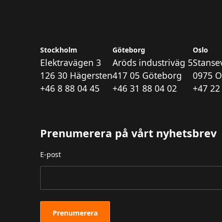
Stockholm
Göteborg
Oslo
Elektravägen 3
Aröds industriväg 5
Stanse
126 30 Hägersten
417 05 Göteborg
0975 O
+46 8 88 04 45
+46 31 88 04 02
+47 22
Prenumerera på vårt nyhetsbrev
E-post