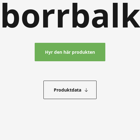
borrbal
Hyr den här produkten
Produktdata