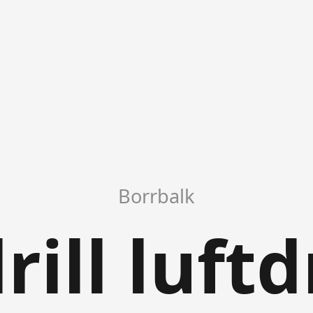
Borrbalk
ill luft