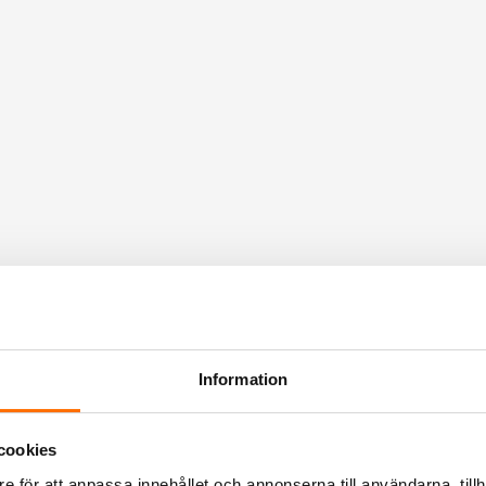
Information
cookies
e för att anpassa innehållet och annonserna till användarna, tillh