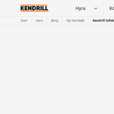
Hyra
K
Start
Hyra
Berg
Hyr borrbalk
Kendrill luftd