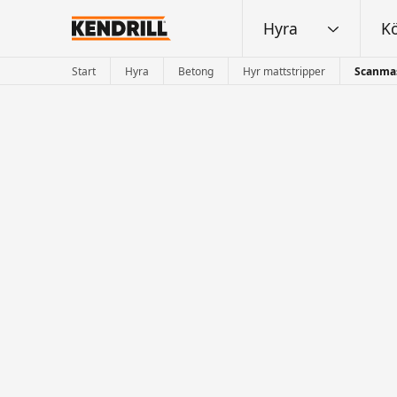
Hyra
K
Start
Hyra
Betong
Hyr mattstripper
Scanmas