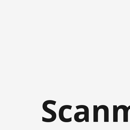
Scanm