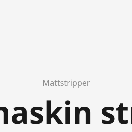
Mattstripper
askin st