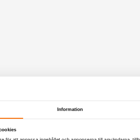
Information
cookies
e för att anpassa innehållet och annonserna till användarna, tillh