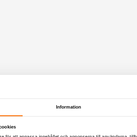
Information
cookies
e för att anpassa innehållet och annonserna till användarna, tillh