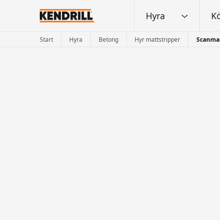
Hyra
K
Start
Hyra
Betong
Hyr mattstripper
Scanmas