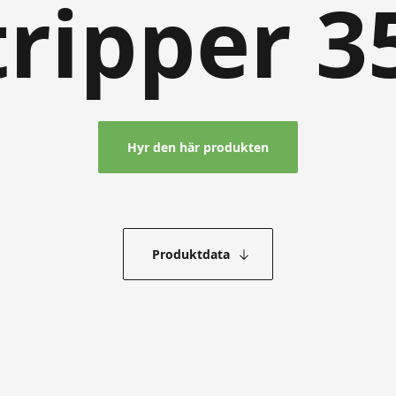
tripper 3
Hyr den här produkten
Produktdata